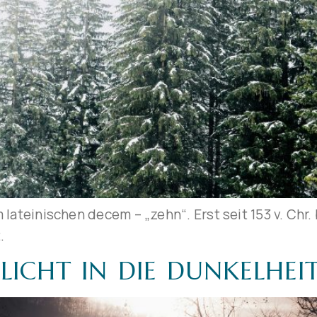
teinischen decem – „zehn“. Erst seit 153 v. Chr. b
.
ICHT IN DIE DUNKELHEI