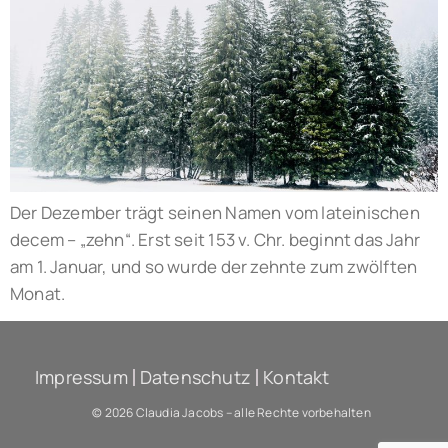
Der Dezember trägt seinen Namen vom lateinischen
decem – „zehn“. Erst seit 153 v. Chr. beginnt das Jahr
am 1. Januar, und so wurde der zehnte zum zwölften
Monat.
Impressum
Datenschutz
Kontakt
© 2026 Claudia Jacobs – alle Rechte vorbehalten